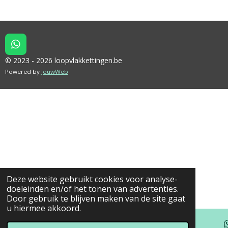
W
H
© 2023 - 2026 loopvlakkettingen.be
A
Powered by
JouwWeb
T
S
A
P
P
Deze website gebruikt cookies voor analyse-
doeleinden en/of het tonen van advertenties.
Door gebruik te blijven maken van de site gaat
u hiermee akkoord.