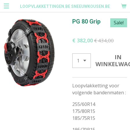
Ga
LOOPVLAKKETTINGEN.BE SNEEUWKOUSEN.BE
direct
naar
PG 80 Grip
Sale!
de
hoofdinhoud
€ 382,00
€ 434,00
IN
WINKELWA
Loopvlakketting voor
volgende bandenmaten :
255/60R14
175/80R15
185/75R15
195/70R15